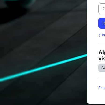
Con
I
¿Ha
Al
vi
A
Espa